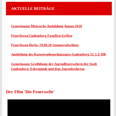
AKTUELLE BEITRÄGE
Gemeinsame Mittwochs-Ausbildung August 2026
Feuerlöwen Gudensberg Familien-Grillen
Feuerlöwen Dorla: 19.06.26 Sommerabschluss
Ausbildung des Katastrophenschutzzuges Gudensberg 22. LZ-HR
Gemeinsame Großübung der Jugendfeuerwehren der Stadt
Gudensberg, Edermünde und dem Jugendrotkreuz
Der Film 'Die Feuerwehr'