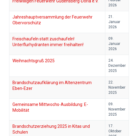
Februar
Freiwilligen Feuerwehr Gudensberg-Dorla e.V.
2026
Jahreshauptversammlung der Feuerwehr
21.
Januar
Obervorschütz
2026
Freischaufeln statt zuschaufeln!
09.
Januar
Unterflurhydranten immer freihalten!
2026
Weihnachtsgruß 2025
24.
Dezember
2025
Brandschutzaufklärung im Altenzentrum
22.
November
Eben-Ezer
2025
Gemeinsame Mittwochs-Ausbildung: E-
09.
November
Mobilität
2025
Brandschutzerziehung 2025 in Kitas und
17.
Oktober
Schulen