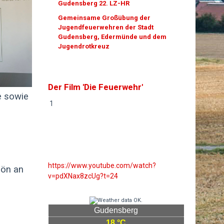
Gudensberg 22. LZ-HR
Gemeinsame Großübung der
Jugendfeuerwehren der Stadt
Gudensberg, Edermünde und dem
Jugendrotkreuz
Der Film 'Die Feuerwehr'
se sowie
1
https://www.youtube.com/watch?
hön an
v=pdXNax8zcUg?t=24
Gudensberg
18 °C