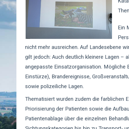
Kata
Them
Ein 
Pers
nicht mehr ausreichen. Auf Landesebene wi
gilt jedoch: Auch deutlich kleinere Lagen – 
angepasste Einsatzorganisation. Mögliche E
Einstürze), Brandereignisse, Großveranstal
sowie polizeiliche Lagen.
Thematisiert wurden zudem die farblichen Ei
Priorisierung der Patienten sowie die Aufb
Patientenablage über die einzelnen Behand
Sichtungskategorien bis hin zu Transport- u