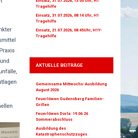
m
Einsatz, 31.07.2026, 13:05 Uhr, H1
Tragehilfe
Einsatz, 31.07.2026, 08:14 Uhr, H1
Tragehilfe
nkter
Einsatz, 21.07.2026, 08:45Uhr, H1Y-
Tragehilfe
mittel
Praxis
 und
AKTUELLE BEITRÄGE
nfälle,
utlagen
Gemeinsame Mittwochs-Ausbildung
August 2026
Feuerlöwen Gudensberg Familien-
Grillen
ellen
Feuerlöwen Dorla: 19.06.26
Sommerabschluss
Ausbildung des
Katastrophenschutzzuges