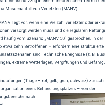
strophenschutzzug in einem theoretischen Teil mit de
a Massenanfall von Verletzten (MANV).
MANV liegt vor, wenn eine Vielzahl verletzter oder erkra
onen versorgt werden muss und die regulären Rettungs
rd häufig vom Szenario „MANV 50“ gesprochen. In der 
ab etwa zehn Betroffenen – erfordern eine strukturierte
insatzszenarien sind Technische Ereignisse (z. B. Busu
tungen, extreme Wetterlagen, Vergiftungen und Gefahrg
nstufungen (Triage – rot, gelb, grün, schwarz) zur schn
auorganisation eines Behandlungsplatzes – von
der
lungsbereiche nach
nd