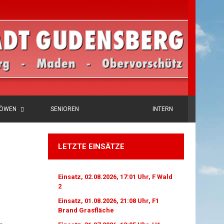
LÖWEN
SENIOREN
INTERN
LETZTE EINSÄTZE
Einsatz, 02.08.2026, 17:01 Uhr, F Wald
2
Einsatz, 01.08.2026, 21:08 Uhr, F1
Brand Grasfläche