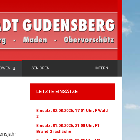
LÖWEN
SENIOREN
INTERN
LETZTE EINSÄTZE
Einsatz, 02.08.2026, 17:01 Uhr, F Wald
2
Einsatz, 01.08.2026, 21:08 Uhr, F1
Brand Grasfläche
ensjahr