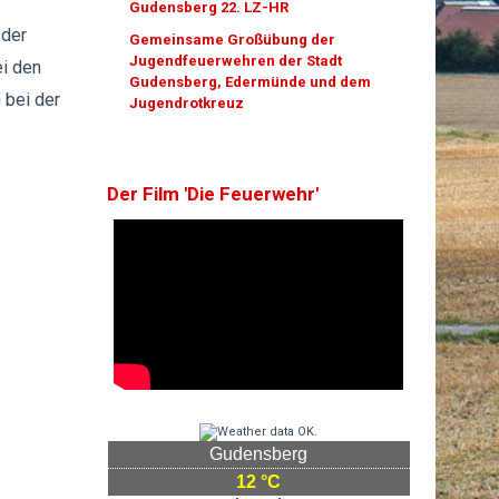
Gudensberg 22. LZ-HR
 der
Gemeinsame Großübung der
Jugendfeuerwehren der Stadt
ei den
Gudensberg, Edermünde und dem
 bei der
Jugendrotkreuz
Der Film 'Die Feuerwehr'
Gudensberg
12 °C