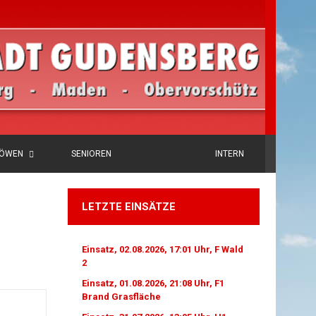
LÖWEN
SENIOREN
INTERN
LETZTE EINSÄTZE
Einsatz, 02.08.2026, 17:01 Uhr, F Wald
2
Einsatz, 01.08.2026, 21:08 Uhr, F1
Brand Grasfläche