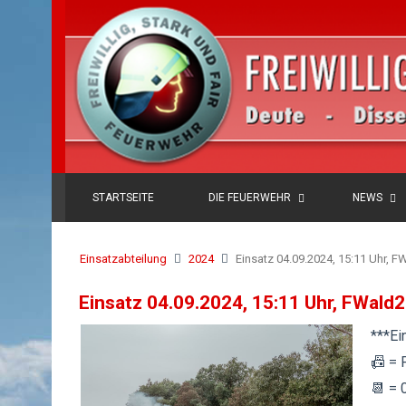
STARTSEITE
DIE FEUERWEHR
NEWS
Einsatzabteilung
2024
Einsatz 04.09.2024, 15:11 Uhr, 
Einsatz 04.09.2024, 15:11 Uhr, FWald
***Ei
📠 = 
📆 = 