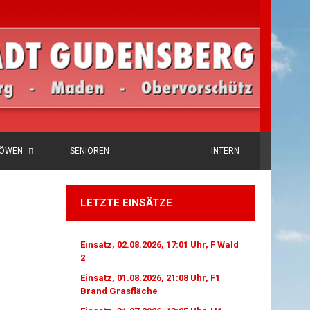
LÖWEN
SENIOREN
INTERN
LETZTE EINSÄTZE
Einsatz, 02.08.2026, 17:01 Uhr, F Wald
2
Einsatz, 01.08.2026, 21:08 Uhr, F1
Brand Grasfläche