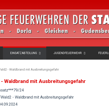
EINSATZABTEILUNG
JUGENDFEUERWEHR
FEUER
FWald2 - Waldbrand mit Ausbreitungsgefahr
2 - Waldbrand mit Ausbreitungsgefahr
nsatz***79/24
FWald2 - Waldbrand mit Ausbreitungsgefahr
04.09.2024