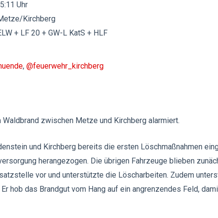
15:11 Uhr
Metze/Kirchberg
ELW + LF 20 + GW-L KatS + HLF
muende
,
@feuerwehr_kirchberg
 Waldbrand zwischen Metze und Kirchberg alarmiert.
denstein und Kirchberg bereits die ersten Löschmaßnahmen einge
sorgung herangezogen. Die übrigen Fahrzeuge blieben zunäch
nsatzstelle vor und unterstützte die Löscharbeiten. Zudem unters
. Er hob das Brandgut vom Hang auf ein angrenzendes Feld, dami