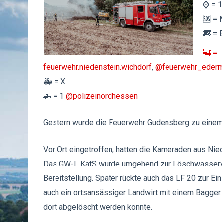
⌚️ = 
🆘 = 
🚒 = 
🚒 =
feuerwehr.niedenstein.wichdorf
,
@feuerwehr_eder
🚑 = X
🚓 = 1
@polizeinordhessen
Gestern wurde die Feuerwehr Gudensberg zu einem
Vor Ort eingetroffen, hatten die Kameraden aus Nie
Das GW-L KatS wurde umgehend zur Löschwasserver
Bereitstellung. Später rückte auch das LF 20 zur Ei
auch ein ortsansässiger Landwirt mit einem Bagger
dort abgelöscht werden konnte.