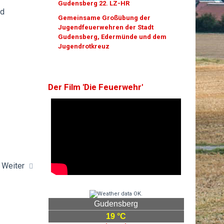
Gudensberg 22. LZ-HR
nd
Gemeinsame Großübung der
Jugendfeuerwehren der Stadt
Gudensberg, Edermünde und dem
Jugendrotkreuz
Der Film 'Die Feuerwehr'
Weiter
Gudensberg
19 °C