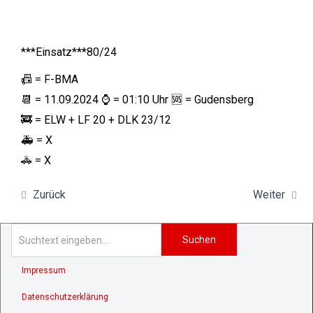
***Einsatz***80/24
📠 = F-BMA
📆 = 11.09.2024
⌚️ = 01:10 Uhr
🆘 = Gudensberg
🚒 = ELW + LF 20 + DLK 23/12
🚑 = X
🚓 = X
Zurück
Weiter
Suchen
Impressum
Datenschutzerklärung