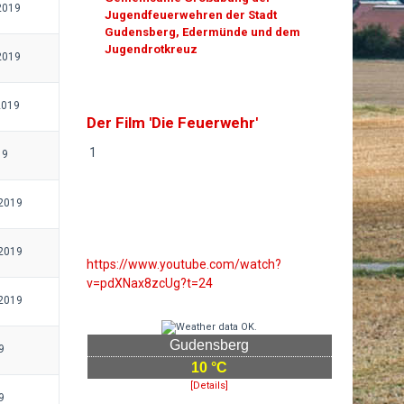
2019
Jugendfeuerwehren der Stadt
Gudensberg, Edermünde und dem
Jugendrotkreuz
2019
2019
Der Film 'Die Feuerwehr'
1
19
 2019
 2019
https://www.youtube.com/watch?
v=pdXNax8zcUg?t=24
 2019
Gudensberg
9
10 °C
[Details]
9