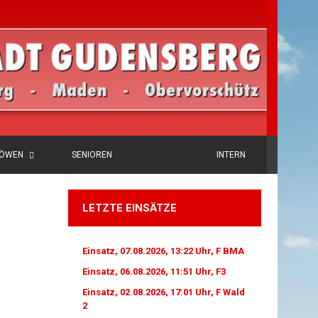
LÖWEN
SENIOREN
INTERN
LETZTE EINSÄTZE
Einsatz, 07.08.2026, 13:22 Uhr, F BMA
Einsatz, 06.08.2026, 11:51 Uhr, F3
Einsatz, 02.08.2026, 17:01 Uhr, F Wald
2