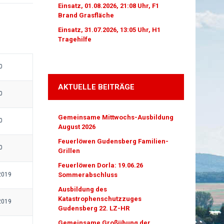
Einsatz, 01.08.2026, 21:08 Uhr, F1
Brand Grasfläche
Einsatz, 31.07.2026, 13:05 Uhr, H1
Tragehilfe
0
AKTUELLE BEITRÄGE
0
Gemeinsame Mittwochs-Ausbildung
0
August 2026
Feuerlöwen Gudensberg Familien-
0
Grillen
Feuerlöwen Dorla: 19.06.26
2019
Sommerabschluss
Ausbildung des
Katastrophenschutzzuges
2019
Gudensberg 22. LZ-HR
Gemeinsame Großübung der