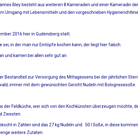
ohannes Bley besteht aus weiteren 8 Kameraden und einer Kameradin de
 im Umgang mit Lebensmitteln und den vorgeschrieben Hygienerichtlini
mber 2016 hier in Gudensberg statt.
ei, in der man nur Eintöpfe kochen kann, der liegt hier falsch.
n und kamen bei allen sehr gut an.
er Bestandteil zur Versorgung des Mittagessens bei der jährlichen Ste
llwald, immer mit dem gewünschten Gericht Nudeln mit Bolognesesoße.
s der Feldküche, wer sich von den Kochkünsten überzeugen möchte, de
ad Zwesten.
ocht in Zahlen sind das 27 kg Nudeln und 50 l Soße, in diese kommen 
Menge weitere Zutaten.