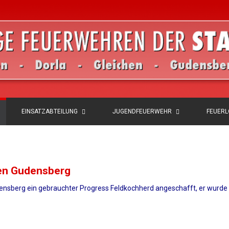
EINSATZABTEILUNG
JUGENDFEUERWEHR
FEUER
ren Gudensberg
ensberg ein gebrauchter Progress Feldkochherd angeschafft, er wurde