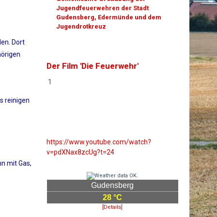
Jugendfeuerwehren der Stadt
Gudensberg, Edermünde und dem
Jugendrotkreuz
en. Dort
hörigen
Der Film 'Die Feuerwehr'
1
s reinigen
https://www.youtube.com/watch?
v=pdXNax8zcUg?t=24
nn mit Gas,
Gudensberg
28 °C
[Details]