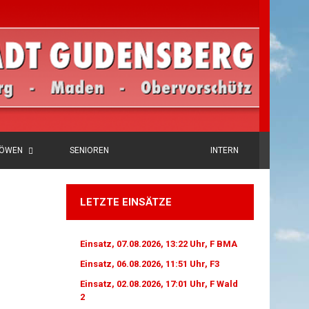
LÖWEN
SENIOREN
INTERN
LETZTE EINSÄTZE
Einsatz, 07.08.2026, 13:22 Uhr, F BMA
Einsatz, 06.08.2026, 11:51 Uhr, F3
Einsatz, 02.08.2026, 17:01 Uhr, F Wald
2