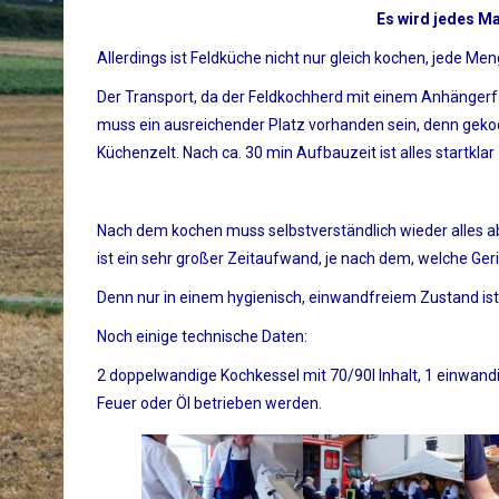
Es wird jedes Ma
Allerdings ist Feldküche nicht nur gleich kochen, jede M
Der Transport, da der Feldkochherd mit einem Anhängerfa
muss ein ausreichender Platz vorhanden sein, denn gekoc
Küchenzelt. Nach ca. 30 min
Aufbauzeit ist alles startkla
Nach dem kochen muss selbstverständlich wieder alles 
ist ein sehr großer Zeitaufwand, je nach dem, welche Ger
Denn nur in einem hygienisch, einwandfreiem Zustand ist 
Noch einige technische Daten:
2 doppelwandige Kochkessel mit 70/90l Inhalt, 1 einwandig
Feuer oder Öl betrieben werden.