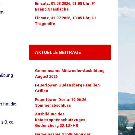
Einsatz, 01.08.2026, 21:08 Uhr, F1
r
Brand Grasfläche
en.
Einsatz, 31.07.2026, 13:05 Uhr, H1
Tragehilfe
AKTUELLE BEITRÄGE
Gemeinsame Mittwochs-Ausbildung
rnübung
August 2026
Feuerlöwen Gudensberg Familien-
Grillen
Feuerlöwen Dorla: 19.06.26
r hat die
Sommerabschluss
Ausbildung des
Katastrophenschutzzuges
z.B. ca.
Gudensberg 22. LZ-HR
Gemeinsame Großübung der