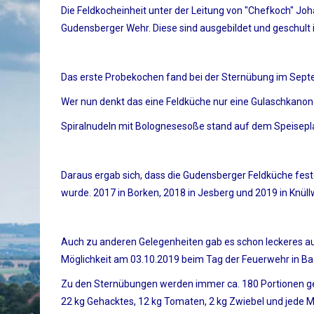
Die Feldkocheinheit unter der Leitung von "Chefkoch" J
Gudensberger Wehr. Diese sind ausgebildet und geschult
Das erste Probekochen fand bei der Sternübung im Septe
Wer nun denkt das eine Feldküche nur eine Gulaschkanone s
Spiralnudeln mit Bolognesesoße stand auf dem Speisepla
Daraus ergab sich, dass die Gudensberger Feldküche fest
wurde. 2017 in Borken, 2018 in Jesberg und 2019 in Knü
Auch zu anderen Gelegenheiten gab es schon leckeres au
Möglichkeit am 03.10.2019 beim Tag der Feuerwehr in B
Zu den Sternübungen werden immer ca. 180 Portionen gek
22 kg Gehacktes, 12 kg Tomaten, 2 kg Zwiebel und jede 