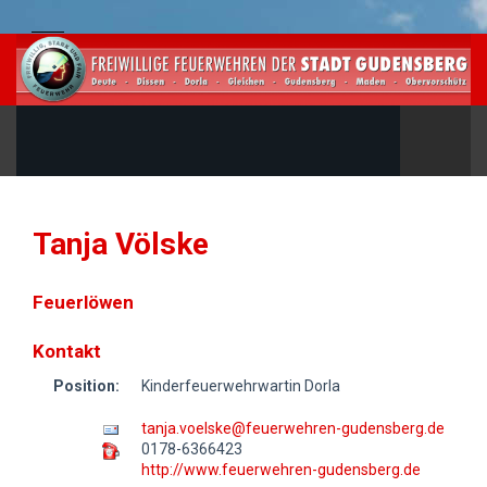
Tanja Völske
Feuerlöwen
Kontakt
Position:
Kinderfeuerwehrwartin Dorla
tanja.voelske@feuerwehren-gudensberg.de
0178-6366423
http://www.feuerwehren-gudensberg.de