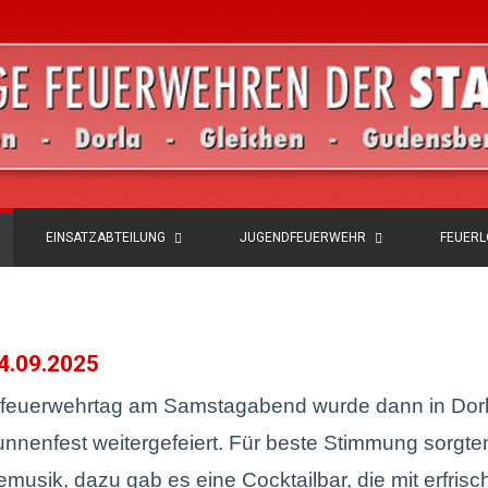
EINSATZABTEILUNG
JUGENDFEUERWEHR
FEUER
14.09.2025
feuerwehrtag am Samstagabend wurde dann in Dor
runnenfest weitergefeiert. Für beste Stimmung sorgte
emusik, dazu gab es eine Cocktailbar, die mit erfris