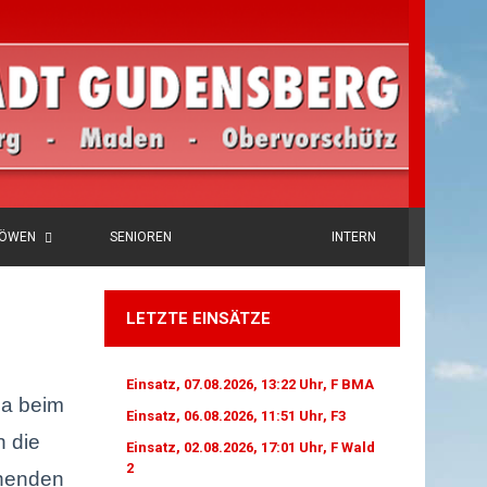
LÖWEN
SENIOREN
INTERN
LETZTE EINSÄTZE
Einsatz, 07.08.2026, 13:22 Uhr, F BMA
la beim
Einsatz, 06.08.2026, 11:51 Uhr, F3
n die
Einsatz, 02.08.2026, 17:01 Uhr, F Wald
2
chenden