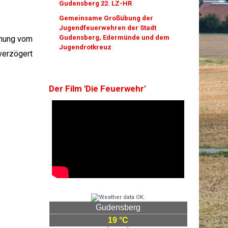
Gudensberg 22. LZ-HR
Gemeinsame Großübung der
Jugendfeuerwehren der Stadt
Gudensberg, Edermünde und dem
enung vom
Jugendrotkreuz
verzögert
Der Film 'Die Feuerwehr'
Gudensberg
19 °C