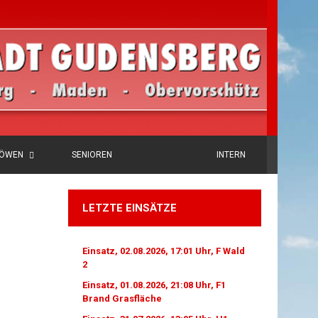
LÖWEN
SENIOREN
INTERN
LETZTE EINSÄTZE
Einsatz, 02.08.2026, 17:01 Uhr, F Wald
2
Einsatz, 01.08.2026, 21:08 Uhr, F1
Brand Grasfläche