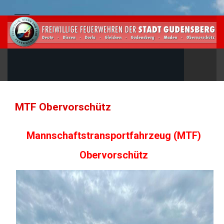
MTF Obervorschütz
Mannschaftstransportfahrzeug (MTF)
Obervorschütz