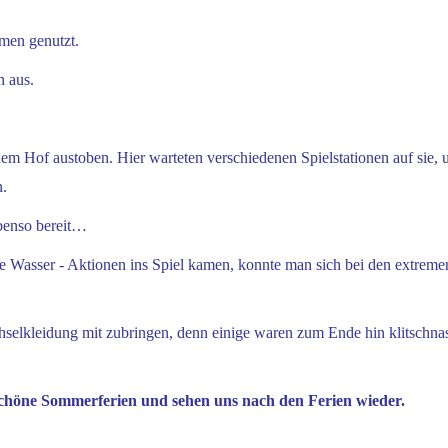
men genutzt.
h aus.
m Hof austoben. Hier warteten verschiedenen Spielstationen auf sie, u
n.
ebenso bereit…
e Wasser - Aktionen ins Spiel kamen, konnte man sich bei den extreme
chselkleidung mit zubringen, denn einige waren zum Ende hin klitsch
schöne Sommerferien und sehen uns nach den Ferien wieder.