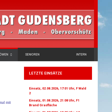
LÖWEN
SENIOREN
INTERN
LETZTE EINSÄTZE
Einsatz, 02.08.2026, 17:01 Uhr, F Wald
2
Einsatz, 01.08.2026, 21:08 Uhr, F1
mal mit
Brand Grasfläche