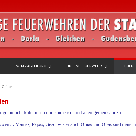
EINSATZABTEILUNG
JUGENDFEUERWEHR
FEUER
Grillen
len
r gemütlich, kulinarisch und spielerisch mit allen gemeinsam zu.
erlöwen… Mamas, Papas, Geschwister auch Omas und Opas sind manch