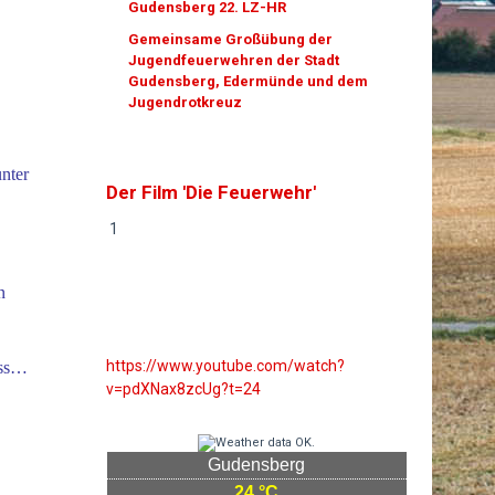
Gudensberg 22. LZ-HR
Gemeinsame Großübung der
Jugendfeuerwehren der Stadt
Gudensberg, Edermünde und dem
Jugendrotkreuz
nter
Der Film 'Die Feuerwehr'
1
n
https://www.youtube.com/watch?
nass…
v=pdXNax8zcUg?t=24
Gudensberg
24 °C