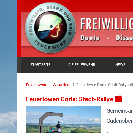
STARTSEITE
DIE FEUERWEHR
NEWS
Feuerlöwen
Aktuelles
Feuerlöwen Dorla: Stadt-Rallye 🏙
Feuerlöwen Dorla: Stadt-Rallye 🏙️
Gemeinsam 
Gudensber