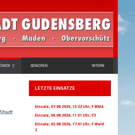
LÖWEN
SENIOREN
INTERN
LETZTE EINSÄTZE
Einsatz, 07.08.2026, 13:22 Uhr, F BMA
Stadt
Einsatz, 06.08.2026, 11:51 Uhr, F3
Einsatz, 02.08.2026, 17:01 Uhr, F Wald
2