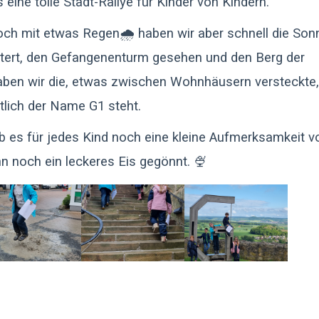
s eine tolle Stadt-Rallye für Kinder von Kindern.
ch mit etwas Regen🌧️ haben wir aber schnell die Son
stert, den Gefangenenturm gesehen und den Berg der
en wir die, etwas zwischen Wohnhäusern versteckte,
tlich der Name G1 steht.
 es für jedes Kind noch eine kleine Aufmerksamkeit v
 noch ein leckeres Eis gegönnt. 🍨