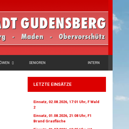
LÖWEN
SENIOREN
INTERN
LETZTE EINSÄTZE
Einsatz, 02.08.2026, 17:01 Uhr, F Wald
2
Einsatz, 01.08.2026, 21:08 Uhr, F1
Brand Grasfläche