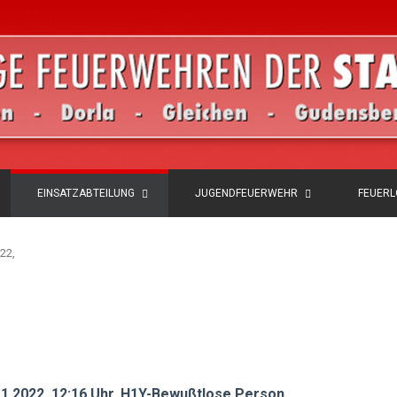
EINSATZABTEILUNG
JUGENDFEUERWEHR
FEUER
22,
11.2022, 12:16 Uhr, H1Y-Bewußtlose Person