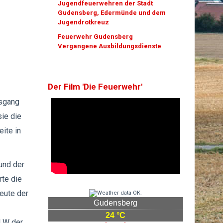
Jugendfeuerwehren der Stadt
Gudensberg, Edermünde und dem
Jugendrotkreuz
Feuerwehr Gudensberg
Vergangene Ausbildungsdienste
Der Film 'Die Feuerwehr'
usgang
ie die
eite in
und der
rte die
eute der
Gudensberg
24 °C
ELW der