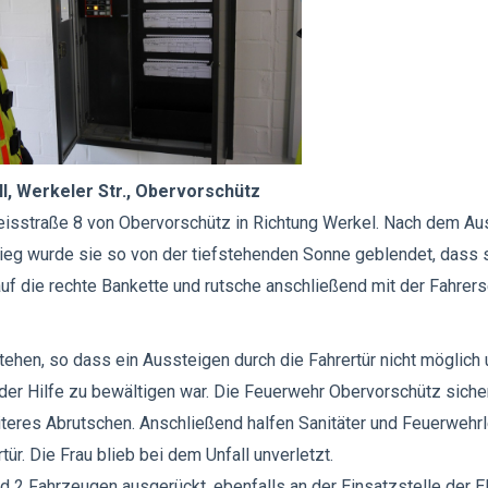
ll, Werkeler Str., Obervorschütz
Kreisstraße 8 von Obervorschütz in Richtung Werkel. Nach dem A
ieg wurde sie so von der tiefstehenden Sonne geblendet, dass s
 auf die rechte Bankette und rutsche anschließend mit der Fahrers
ehen, so dass ein Aussteigen durch die Fahrertür nicht möglich 
nder Hilfe zu bewältigen war. Die Feuerwehr Obervorschütz siche
teres Abrutschen. Anschließend halfen Sanitäter und Feuerwehrl
r. Die Frau blieb bei dem Unfall unverletzt.
d 2 Fahrzeugen ausgerückt, ebenfalls an der Einsatzstelle der 