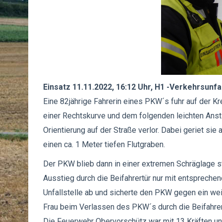
Einsatz 11.11.2022, 16:12 Uhr, H1 -Verkehrsunfa
Eine 82jährige Fahrerin eines PKW´s fuhr auf der 
einer Rechtskurve und dem folgenden leichten Anst
Orientierung auf der Straße verlor. Dabei geriet sie
einen ca. 1 Meter tiefen Flutgraben.
Der PKW blieb dann in einer extremen Schräglage st
Ausstieg durch die Beifahrertür nur mit entspreche
Unfallstelle ab und sicherte den PKW gegen ein wei
Frau beim Verlassen des PKW´s durch die Beifahrertü
Die Feuerwehr Obervorschütz war mit 13 Kräften un