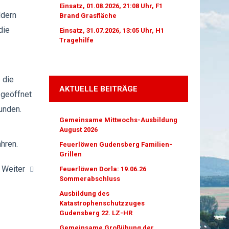
Einsatz, 01.08.2026, 21:08 Uhr, F1
ldern
Brand Grasfläche
die
Einsatz, 31.07.2026, 13:05 Uhr, H1
Tragehilfe
 die
AKTUELLE BEITRÄGE
 geöffnet
unden.
Gemeinsame Mittwochs-Ausbildung
August 2026
hren.
Feuerlöwen Gudensberg Familien-
Grillen
Weiter
Feuerlöwen Dorla: 19.06.26
Sommerabschluss
Ausbildung des
Katastrophenschutzzuges
Gudensberg 22. LZ-HR
Gemeinsame Großübung der