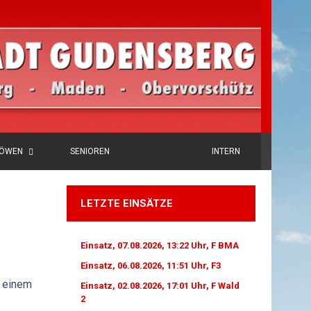
LÖWEN
SENIOREN
INTERN
LETZTE EINSÄTZE
Einsatz, 07.08.2026, 13:22 Uhr, F BMA
Einsatz, 06.08.2026, 11:51 Uhr, F3
 einem
Einsatz, 02.08.2026, 17:01 Uhr, F Wald
2