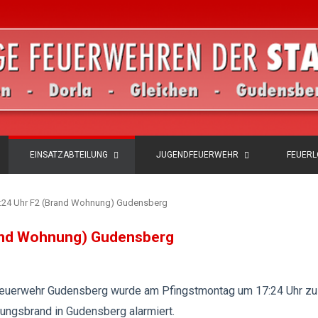
EINSATZABTEILUNG
JUGENDFEUERWEHR
FEUER
17:24 Uhr F2 (Brand Wohnung) Gudensberg
rand Wohnung) Gudensberg
euerwehr Gudensberg wurde am Pfingstmontag um 17:24 Uhr zu
ngsbrand in Gudensberg alarmiert.