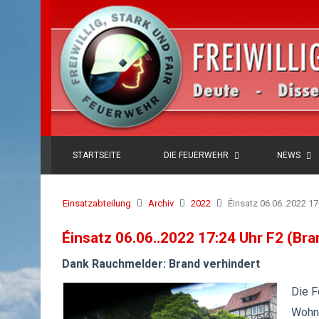
STARTSEITE
DIE FEUERWEHR
NEWS
Einsatzabteilung
Archiv
2022
Éinsatz 06.06..2022 
Éinsatz 06.06..2022 17:24 Uhr F2 (B
Dank Rauchmelder: Brand verhindert
Die F
Wohnu