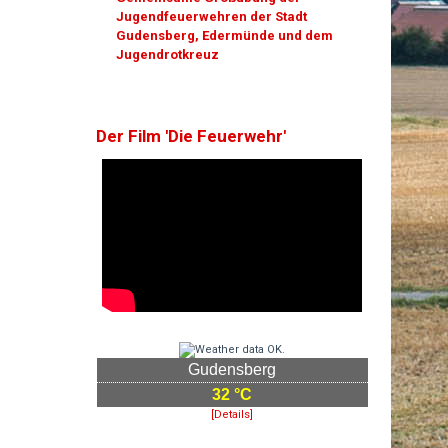
Jugendfeuerwehren der Stadt
Gudensberg, Edermünde und dem
Jugendrotkreuz
Der Film 'Die Feuerwehr'
Gudensberg
32 °C
[Details]