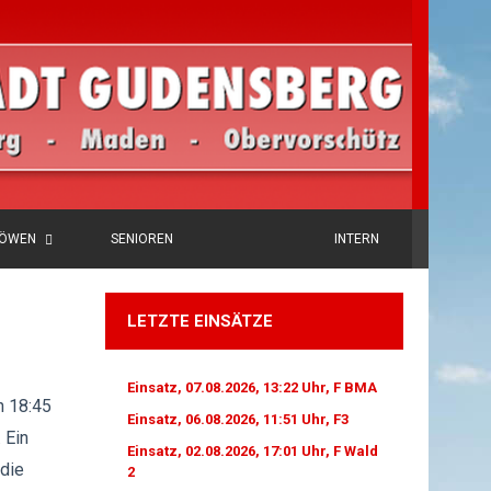
LÖWEN
SENIOREN
INTERN
LETZTE EINSÄTZE
Einsatz, 07.08.2026, 13:22 Uhr, F BMA
n 18:45
Einsatz, 06.08.2026, 11:51 Uhr, F3
 Ein
Einsatz, 02.08.2026, 17:01 Uhr, F Wald
die
2