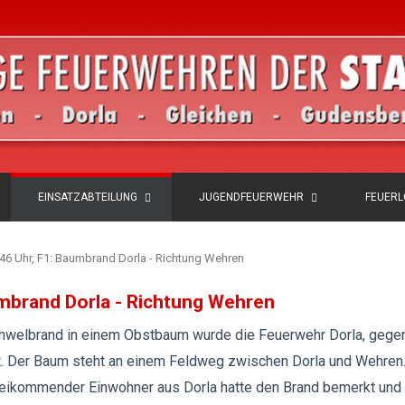
EINSATZABTEILUNG
JUGENDFEUERWEHR
FEUER
:46 Uhr, F1: Baumbrand Dorla - Richtung Wehren
umbrand Dorla - Richtung Wehren
hwelbrand in einem Obstbaum wurde die Feuerwehr Dorla, gege
rt. Der Baum steht an einem Feldweg zwischen Dorla und Wehren.
beikommender Einwohner aus Dorla hatte den Brand bemerkt und 