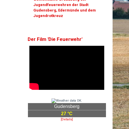
Jugendfeuerwehren der Stadt
Gudensberg, Edermünde und dem
Jugendrotkreuz
Der Film 'Die Feuerwehr'
Gudensberg
27 °C
[Details]