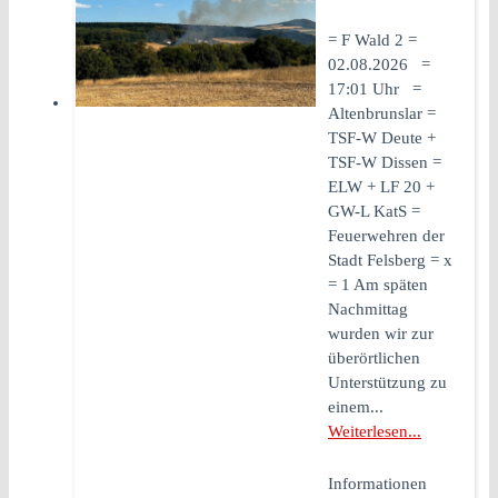
= F Wald 2 =
02.08.2026 =
17:01 Uhr =
Altenbrunslar =
TSF-W Deute +
TSF-W Dissen =
ELW + LF 20 +
GW-L KatS =
Feuerwehren der
Stadt Felsberg = x
= 1 Am späten
Nachmittag
wurden wir zur
überörtlichen
Unterstützung zu
einem...
Weiterlesen...
Informationen