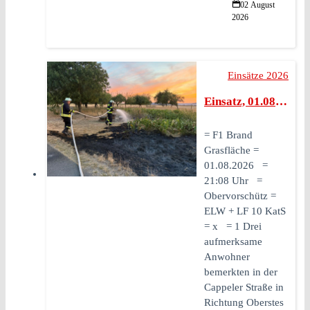
02 August
2026
Einsätze 2026
Einsatz, 01.08.2026, 21:08 Uhr, F1 Brand Grasfläche
= F1 Brand
Grasfläche =
01.08.2026 =
21:08 Uhr =
Obervorschütz =
ELW + LF 10 KatS
= x = 1 Drei
aufmerksame
Anwohner
bemerkten in der
Cappeler Straße in
Richtung Oberstes