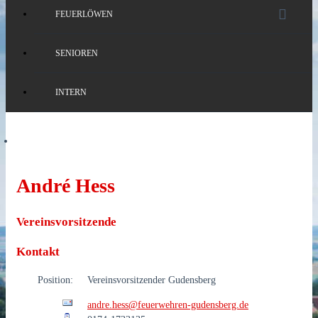
FEUERLÖWEN
SENIOREN
INTERN
André Hess
Vereinsvorsitzende
Kontakt
Position:
Vereinsvorsitzender Gudensberg
andre.hess@feuerwehren-gudensberg.de