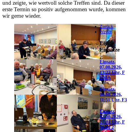
und zeigte, wie wertvoll solche Treffen sind. Da dieser
erste Termin so positiv aufgenommen wurde, kommen
wir gerne wieder.
Zurück
Weiter
Letzte
Einsätze
Einsatz,
07.08.2026,
13:22 Uhr, F
BMA
Einsatz,
06.08.2026,
11:51 Uhr, F3
Einsatz,
02.08.2026,
17:01 Uhr, F
Wald 2