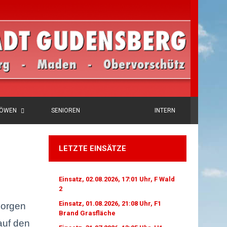
LÖWEN
SENIOREN
INTERN
LETZTE EINSÄTZE
Einsatz, 02.08.2026, 17:01 Uhr, F Wald
2
Einsatz, 01.08.2026, 21:08 Uhr, F1
Morgen
Brand Grasfläche
auf den