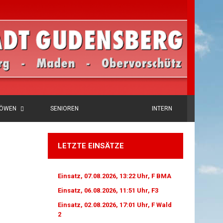
LÖWEN
SENIOREN
INTERN
LETZTE EINSÄTZE
Einsatz, 07.08.2026, 13:22 Uhr, F BMA
Einsatz, 06.08.2026, 11:51 Uhr, F3
Einsatz, 02.08.2026, 17:01 Uhr, F Wald
2