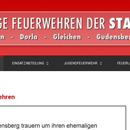
EINSATZABTEILUNG
JUGENDFEUERWEHR
FEUER
ehren