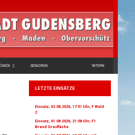
LÖWEN
SENIOREN
INTERN
LETZTE EINSÄTZE
Einsatz, 02.08.2026, 17:01 Uhr, F Wald
2
Einsatz, 01.08.2026, 21:08 Uhr, F1
Brand Grasfläche