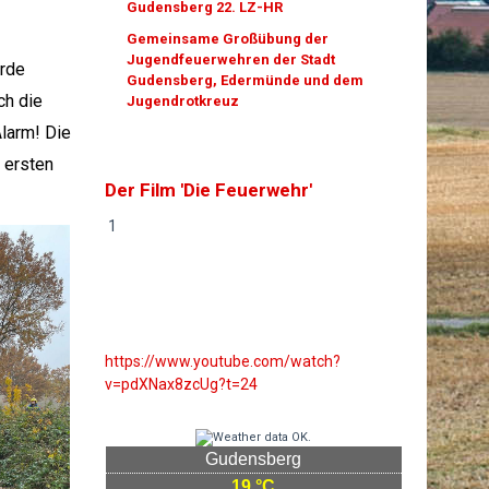
Gudensberg 22. LZ-HR
Gemeinsame Großübung der
Jugendfeuerwehren der Stadt
urde
Gudensberg, Edermünde und dem
ch die
Jugendrotkreuz
larm! Die
 ersten
Der Film 'Die Feuerwehr'
1
https://www.youtube.com/watch?
v=pdXNax8zcUg?t=24
Gudensberg
19 °C