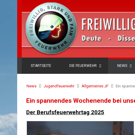
STARTSEITE
DIE FEUERWEHR
NEWS
News
Jugendfeuerwehr
Allgemeines JF
Ein spann
Ein spannendes Wochenende bei uns
Der Berufsfeuerwehrtag 2025