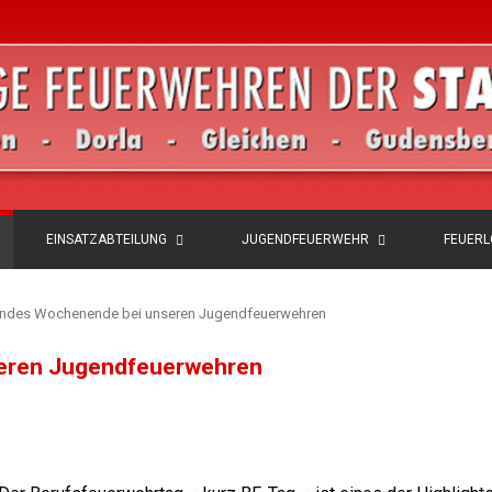
EINSATZABTEILUNG
JUGENDFEUERWEHR
FEUER
endes Wochenende bei unseren Jugendfeuerwehren
eren Jugendfeuerwehren