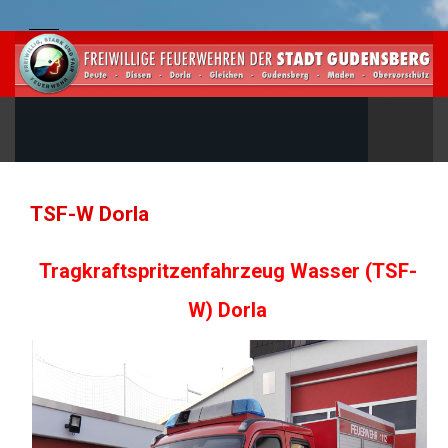
TSF-W Dorla
Tragkraftspritzenfahrzeug Wasser (TSF-
W) Dorla