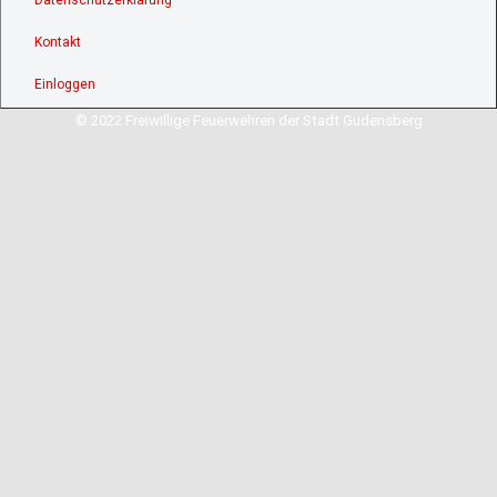
Datenschutzerklärung
Kontakt
Einloggen
© 2022 Freiwillige Feuerwehren der Stadt Gudensberg