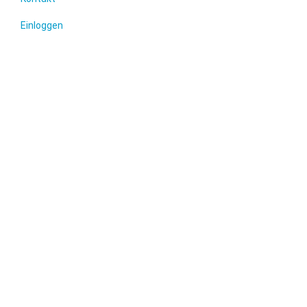
Einloggen
© 2022 Freiwillige Feuerwehren der Stadt Gudensberg