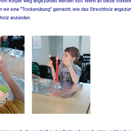
 vom Körper weg angezündet werden soll. Wenn all diese Vorkeh
n wir eine "Trockenübung" gemacht, wie das Streichholz angezün
chholz anzünden.