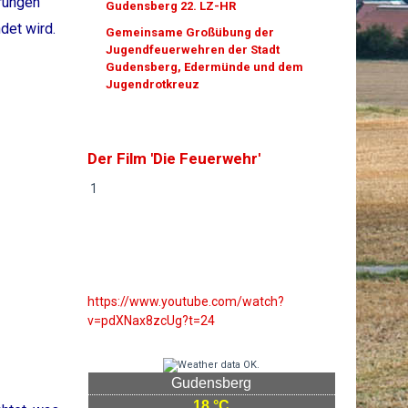
rungen
Gudensberg 22. LZ-HR
det wird.
Gemeinsame Großübung der
Jugendfeuerwehren der Stadt
Gudensberg, Edermünde und dem
Jugendrotkreuz
Der Film 'Die Feuerwehr'
1
https://www.youtube.com/watch?
v=pdXNax8zcUg?t=24
Gudensberg
18 °C