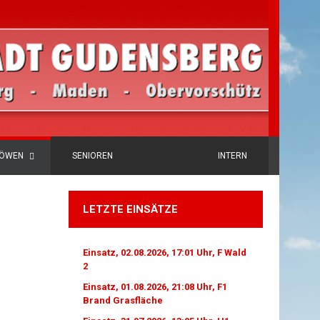
LÖWEN
SENIOREN
INTERN
LETZTE EINSÄTZE
Einsatz, 02.08.2026, 17:01 Uhr, F Wald
2
Einsatz, 01.08.2026, 21:08 Uhr, F1
Brand Grasfläche