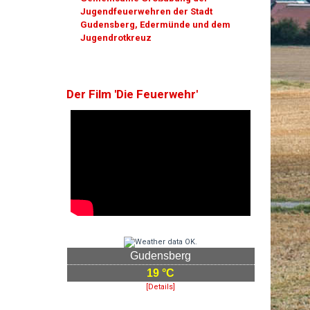
Jugendfeuerwehren der Stadt
Gudensberg, Edermünde und dem
Jugendrotkreuz
Der Film 'Die Feuerwehr'
Gudensberg
19 °C
[Details]