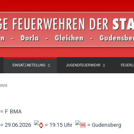
EINSATZABTEILUNG
JUGENDFEUERWEHR
FEUER
F BMA
= F BMA
= 29.06.2026
= 19:15 Uhr
= Gudensberg