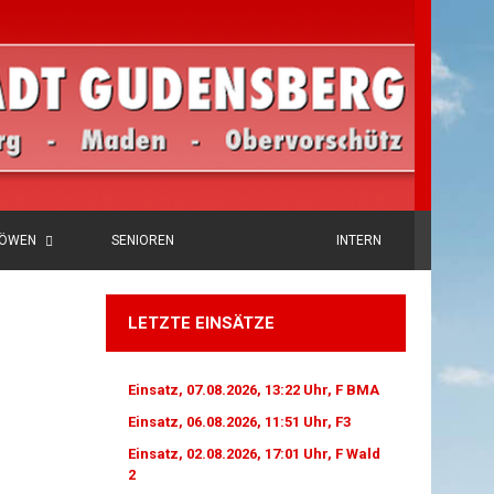
LÖWEN
SENIOREN
INTERN
LETZTE EINSÄTZE
Einsatz, 07.08.2026, 13:22 Uhr, F BMA
Einsatz, 06.08.2026, 11:51 Uhr, F3
Einsatz, 02.08.2026, 17:01 Uhr, F Wald
2