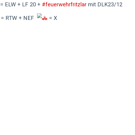
= ELW + LF 20 +
#feuerwehrfritzlar
mit DLK23/12
= RTW + NEF
= X