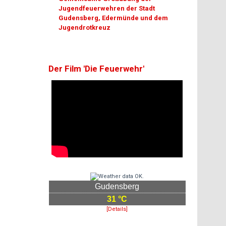
Jugendfeuerwehren der Stadt
Gudensberg, Edermünde und dem
Jugendrotkreuz
Der Film 'Die Feuerwehr'
Gudensberg
31 °C
[Details]