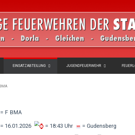
EINSATZABTEILUNG
JUGENDFEUERWEHR
FEUER
F BMA
= F BMA
= 16.01.2026
= 18:43 Uhr
= Gudensberg