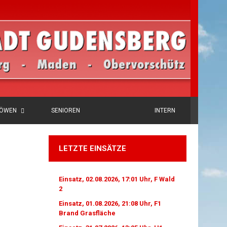
LÖWEN
SENIOREN
INTERN
LETZTE EINSÄTZE
Einsatz, 02.08.2026, 17:01 Uhr, F Wald
2
Einsatz, 01.08.2026, 21:08 Uhr, F1
Brand Grasfläche