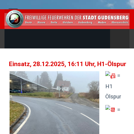
Einsatz, 28.12.2025, 16:11 Uhr, H1-Ölspur
=
H1
Ölspur
=