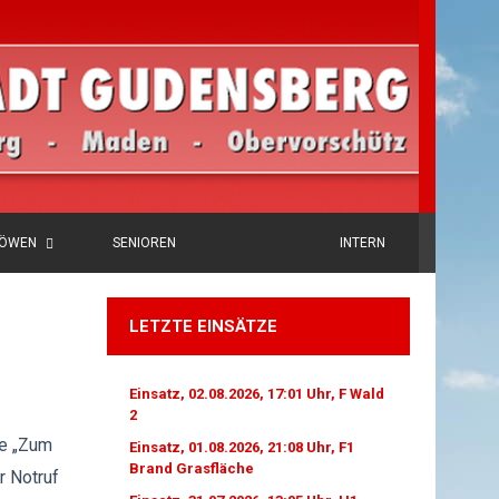
LÖWEN
SENIOREN
INTERN
LETZTE EINSÄTZE
Einsatz, 02.08.2026, 17:01 Uhr, F Wald
2
ße „Zum
Einsatz, 01.08.2026, 21:08 Uhr, F1
Brand Grasfläche
r Notruf