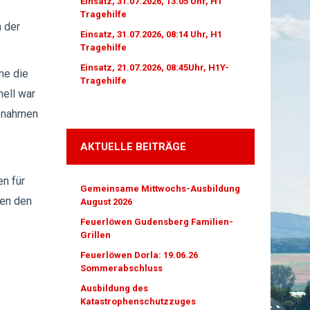
Einsatz, 31.07.2026, 13:05 Uhr, H1
Tragehilfe
n der
Einsatz, 31.07.2026, 08:14 Uhr, H1
Tragehilfe
Einsatz, 21.07.2026, 08:45Uhr, H1Y-
me die
Tragehilfe
nell war
aßnahmen
AKTUELLE BEITRÄGE
n für
Gemeinsame Mittwochs-Ausbildung
ten den
August 2026
Feuerlöwen Gudensberg Familien-
Grillen
Feuerlöwen Dorla: 19.06.26
Sommerabschluss
Ausbildung des
Katastrophenschutzzuges