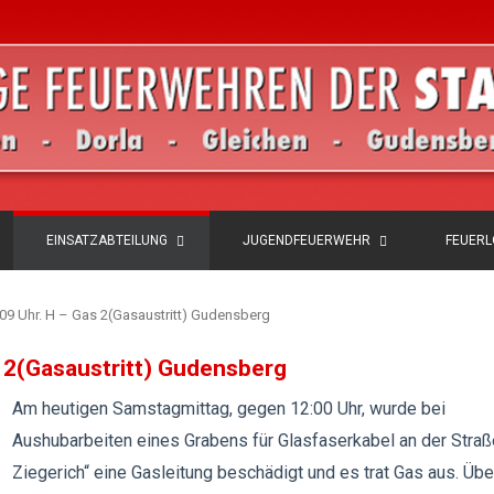
EINSATZABTEILUNG
JUGENDFEUERWEHR
FEUER
:09 Uhr. H – Gas 2(Gasaustritt) Gudensberg
s 2(Gasaustritt) Gudensberg
Am heutigen Samstagmittag, gegen 12:00 Uhr, wurde bei
Aushubarbeiten eines Grabens für Glasfaserkabel an der Stra
Ziegerich“ eine Gasleitung beschädigt und es trat Gas aus. Übe