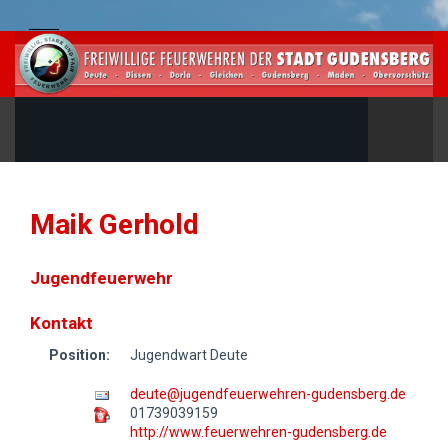
Maik Gerhold
Jugendfeuerwehr
Kontakt
Position:
Jugendwart Deute
deute@jugendfeuerwehren-gudensberg.de
01739039159
http://www.feuerwehren-gudensberg.de