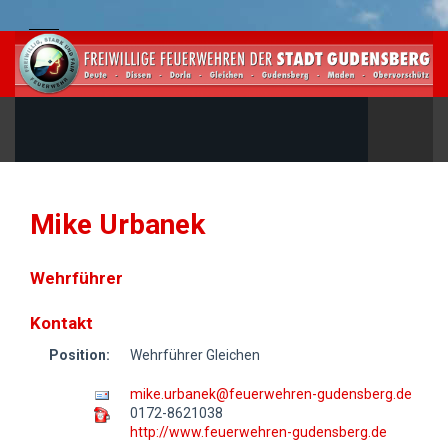
Mike Urbanek
Wehrführer
Kontakt
Position:
Wehrführer Gleichen
mike.urbanek@feuerwehren-gudensberg.de
0172-8621038
http://www.feuerwehren-gudensberg.de